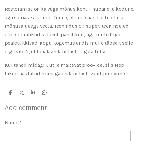
Restoran ise on ka väga mõnus koht – hubane ja kodune,
aga samas ka stiilne. Tunne, et siin saab hästi olla ja
mõnusalt aega veeta. Teenindus oli super, teenindajad
olid sõbralikud ja tähelepanelikud, aga mitte liiga
pealetükkivad. Kogu kogemus andis mulle täpselt selle
õige vibe’i, et tahaksin kindlasti tagasi tulla.
Kui tahad midagi uut ja maitsvat proovida, siis Nopi
takod hautatud munaga on kindlasti väärt proovimist!
S
S
S
S
h
h
h
h
a
a
a
a
Add comment
r
r
r
r
e
e
e
e
Name *