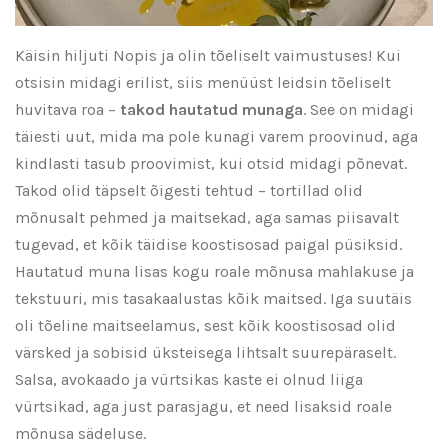
Käisin hiljuti Nopis ja olin tõeliselt vaimustuses! Kui
otsisin midagi erilist, siis menüüst leidsin tõeliselt
huvitava roa –
takod hautatud munaga
. See on midagi
täiesti uut, mida ma pole kunagi varem proovinud, aga
kindlasti tasub proovimist, kui otsid midagi põnevat.
Takod olid täpselt õigesti tehtud – tortillad olid
mõnusalt pehmed ja maitsekad, aga samas piisavalt
tugevad, et kõik täidise koostisosad paigal püsiksid.
Hautatud muna lisas kogu roale mõnusa mahlakuse ja
tekstuuri, mis tasakaalustas kõik maitsed. Iga suutäis
oli tõeline maitseelamus, sest kõik koostisosad olid
värsked ja sobisid üksteisega lihtsalt suurepäraselt.
Salsa, avokaado ja vürtsikas kaste ei olnud liiga
vürtsikad, aga just parasjagu, et need lisaksid roale
mõnusa sädeluse.