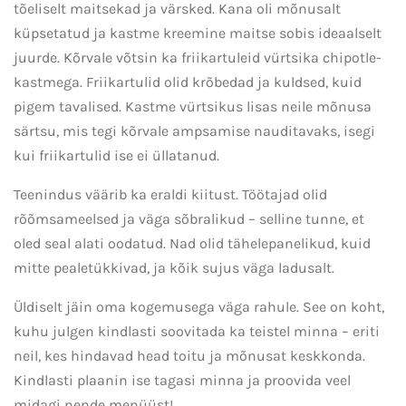
tõeliselt maitsekad ja värsked. Kana oli mõnusalt
küpsetatud ja kastme kreemine maitse sobis ideaalselt
juurde. Kõrvale võtsin ka friikartuleid vürtsika chipotle-
kastmega. Friikartulid olid krõbedad ja kuldsed, kuid
pigem tavalised. Kastme vürtsikus lisas neile mõnusa
särtsu, mis tegi kõrvale ampsamise nauditavaks, isegi
kui friikartulid ise ei üllatanud.
Teenindus väärib ka eraldi kiitust. Töötajad olid
rõõmsameelsed ja väga sõbralikud – selline tunne, et
oled seal alati oodatud. Nad olid tähelepanelikud, kuid
mitte pealetükkivad, ja kõik sujus väga ladusalt.
Üldiselt jäin oma kogemusega väga rahule. See on koht,
kuhu julgen kindlasti soovitada ka teistel minna – eriti
neil, kes hindavad head toitu ja mõnusat keskkonda.
Kindlasti plaanin ise tagasi minna ja proovida veel
midagi nende menüüst!