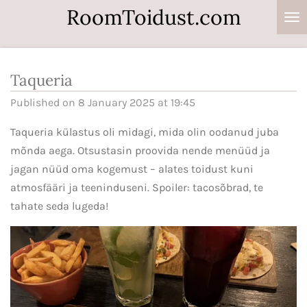
RoomToidust.com
Skip
to
main
content
Taqueria
Published on 8 January 2025 at 19:45
Taqueria külastus oli midagi, mida olin oodanud juba
mõnda aega. Otsustasin proovida nende menüüd ja
jagan nüüd oma kogemust – alates toidust kuni
atmosfääri ja teeninduseni. Spoiler: tacosõbrad, te
tahate seda lugeda!