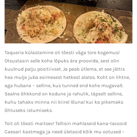
Taqueria külastamine oli tõesti väga tore kogemus!
Otsustasin selle koha lõpuks ära proovida, sest olin
kuulnud palju positiivset. Ja peab ütlema, et see jättis
hea mulje juba esimesest hetkest alates. Koht on lihtne,
aga hubane – selline, kus tunned end kohe mugavalt.
Sealne õhkkond on kodune ja rahulik, täpselt selline,
kuhu tahaks minna nii kiirel lõunal kui ka pikemaks
õhtuseks istumiseks.
Toit oli tõesti maitsev! Tellisin mahlaseid kana-tacosid
Caesari kastmega ja need ületasid kõik mu ootused –